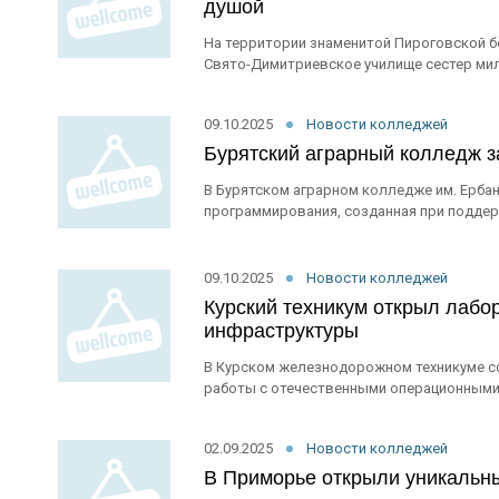
душой
На территории знаменитой Пироговской б
Свято-Димитриевское училище сестер мило
09.10.2025
Новости колледжей
Бурятский аграрный колледж з
В Бурятском аграрном колледже им. Ерба
программирования, созданная при поддер
09.10.2025
Новости колледжей
Курский техникум открыл лаб
инфраструктуры
В Курском железнодорожном техникуме со
работы с отечественными операционными с
02.09.2025
Новости колледжей
В Приморье открыли уникальн