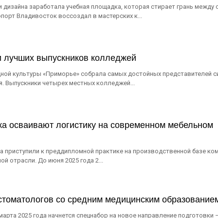
и дизайна заработала учебная площадка, которая стирает грань между
орт Владивосток воссоздал в мастерских к...
и лучших выпускников колледжей
дной культуры «Приморье» собрала самых достойных представителей 
. Выпускники четырех местных колледжей...
жа осваивают логистику на современном мебельном
а приступили к преддипломной практике на производственной базе ко
 отрасли. До июня 2025 года 2...
 стоматологов со средним медицинским образовани
арта 2025 года начнется спецнабор на новое направление подготовки