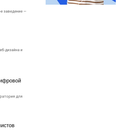
ое заведение —
еб-дизайна и
цифровой
оратория для
листов