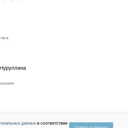
тов и
 Нуруллина
 высокие
сональных данных
в соответствии
Принять и закрыть