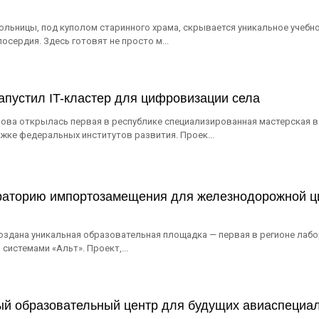
ольницы, под куполом старинного храма, скрывается уникальное учебн
сердия. Здесь готовят не просто м...
апустил IT-кластер для цифровизации села
нова открылась первая в республике специализированная мастерская в
жке федеральных институтов развития. Проек...
ораторию импортозамещения для железнодорожной 
здана уникальная образовательная площадка — первая в регионе лаб
истемами «Альт». Проект,...
ый образовательный центр для будущих авиаспециа