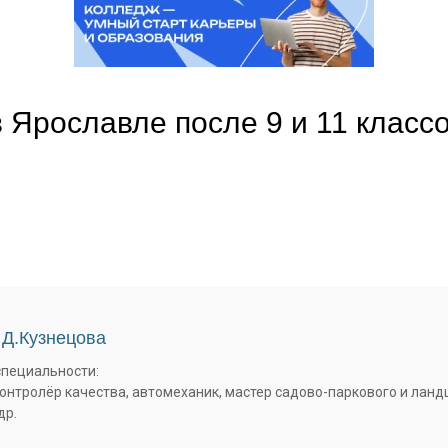
рославле после 9 и 11 классов
 Д.Кузнецова
специальности:
контролёр качества, автомеханик, мастер садово-паркового и лан
др.