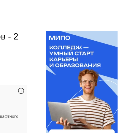
 - 2
дшафтного