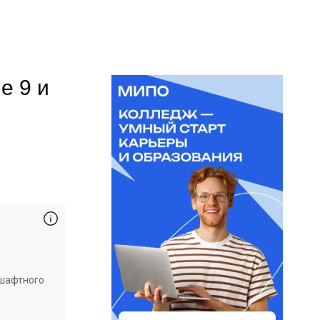
е 9 и
дшафтного