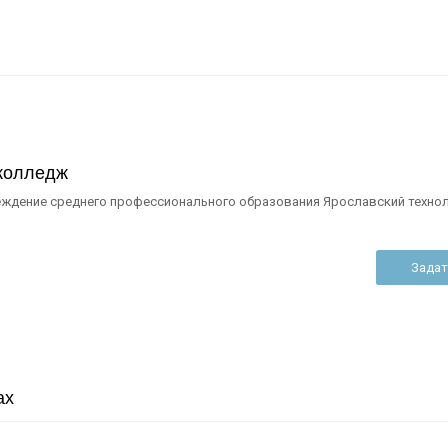
 колледж
еждение среднего профессионального образования Ярославский техно
Задат
ах