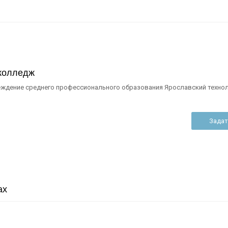
 колледж
еждение среднего профессионального образования Ярославский техно
Задат
ах