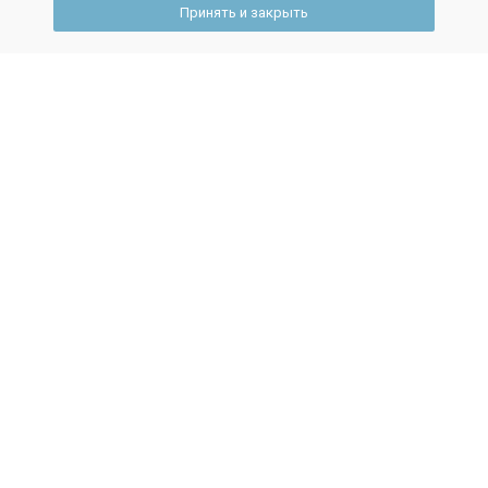
Принять и закрыть
Частые вопросы
Технологические колледжи Ярославля -
сколько образовательных учреждений в
городе?
В городе Ярославль есть 4 учебных